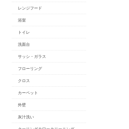
レンジフード
浴室
トイレ
洗面台
サッシ・ガラス
フローリング
クロス
カーペット
外壁
灰汁洗い
クーリングタワークリーニング