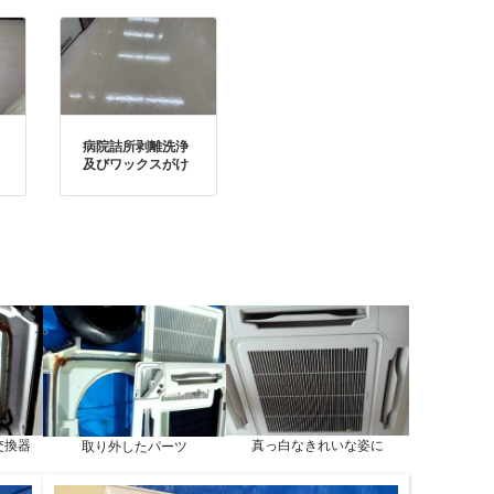
病院詰所剥離洗浄
及びワックスがけ
交換器
真っ白なきれいな姿に
取り外したパーツ