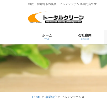
コ
ナ
和歌山県御坊市の美装・ビルメンテナンス専門店です
ン
ビ
テ
ゲ
ン
ー
ツ
シ
に
ョ
ホーム
会社案内
移
ン
TOP
ABOUT
動
に
移
動
HOME
事業紹介
ビルメンテナンス